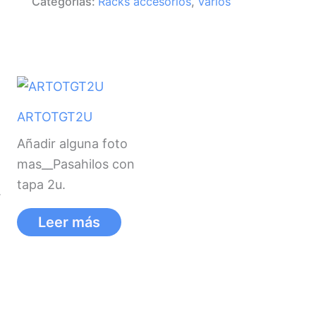
Categorías:
Racks accesorios
,
Varios
ARTOTGT2U
Añadir alguna foto
mas__Pasahilos con
tapa 2u.
.
Leer más