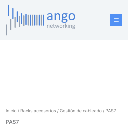
Ir
al
contenido
Inicio
/
Racks accesorios
/
Gestión de cableado
/ PAS7
PAS7